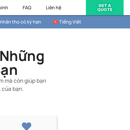
GET A
hính
FAQ
Liên hệ
QUOTE
nhân thọ có kỳ hạn
Tiếng Việt
ệ Những
Bạn
ểm mà còn giúp bạn
 của bạn.